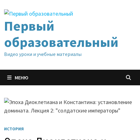
Перейти
к
содержимому
Первый
образовательный
Видео уроки и учебные материалы
МЕНЮ
ИСТОРИЯ