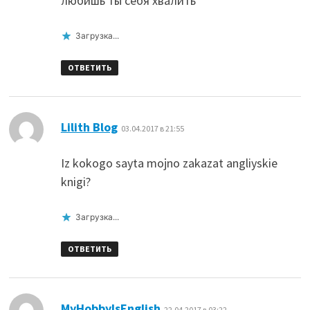
любишь ты себя хвалить
Загрузка...
ОТВЕТИТЬ
:
Lilith Blog
03.04.2017 в 21:55
Iz kokogo sayta mojno zakazat angliyskie
knigi?
Загрузка...
ОТВЕТИТЬ
:
MyHobbyIsEnglish
22.04.2017 в 03:22