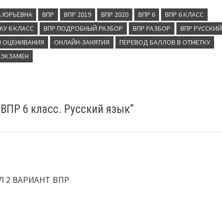
А ЮРЬЕВНА
ВПР
ВПР 2019
ВПР 2020
ВПР 6
ВПР 6 КЛАСС
КУ 6 КЛАСС
ВПР ПОДРОБНЫЙ РАЗБОР
ВПР РАЗБОР
ВПР РУССКИ
И ОЦЕНИВАНИЯ
ОНЛАЙН-ЗАНЯТИЯ
ПЕРЕВОД БАЛЛОВ В ОТМЕТКУ
ЭКЗАМЕН
 ВПР 6 класс. Русский язык
”
Л 2 ВАРИАНТ ВПР