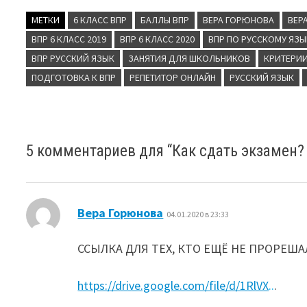
МЕТКИ
6 КЛАСС ВПР
БАЛЛЫ ВПР
ВЕРА ГОРЮНОВА
ВЕР
ВПР 6 КЛАСС 2019
ВПР 6 КЛАСС 2020
ВПР ПО РУССКОМУ ЯЗЫ
ВПР РУССКИЙ ЯЗЫК
ЗАНЯТИЯ ДЛЯ ШКОЛЬНИКОВ
КРИТЕРИ
ПОДГОТОВКА К ВПР
РЕПЕТИТОР ОНЛАЙН
РУССКИЙ ЯЗЫК
5 комментариев для “
Как сдать экзамен?
:
Вера Горюнова
04.01.2020 в 23:33
ССЫЛКА ДЛЯ ТЕХ, КТО ЕЩЁ НЕ ПРОРЕША
https://drive.google.com/file/d/1RlVX
..
.