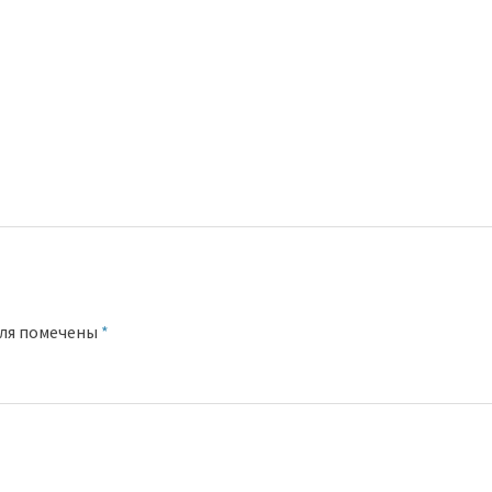
оля помечены
*