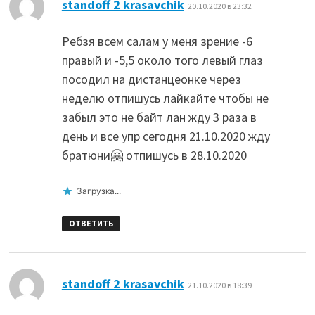
:
standoff 2 krasavchik
20.10.2020 в 23:32
Ребзя всем салам у меня зрение -6
правый и -5,5 около того левый глаз
посодил на дистанцеонке через
неделю отпишусь лайкайте чтобы не
забыл это не байт лан жду 3 раза в
день и все упр сегодня 21.10.2020 жду
братюни🤗 отпишусь в 28.10.2020
Загрузка...
ОТВЕТИТЬ
:
standoff 2 krasavchik
21.10.2020 в 18:39