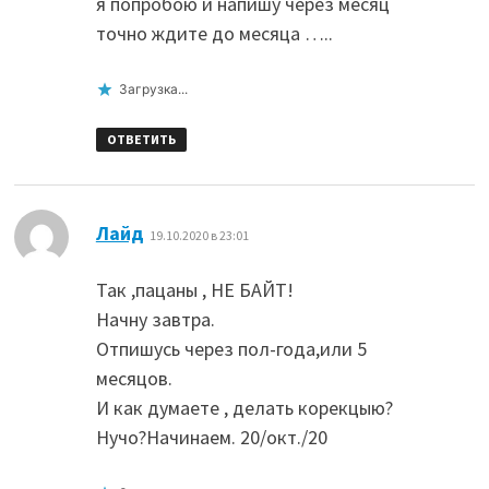
я попробою и напишу через месяц
точно ждите до месяца …..
Загрузка...
ОТВЕТИТЬ
:
Лайд
19.10.2020 в 23:01
Так ,пацаны , НЕ БАЙТ!
Начну завтра.
Отпишусь через пол-года,или 5
месяцов.
И как думаете , делать корекцыю?
Нучо?Начинаем. 20/окт./20