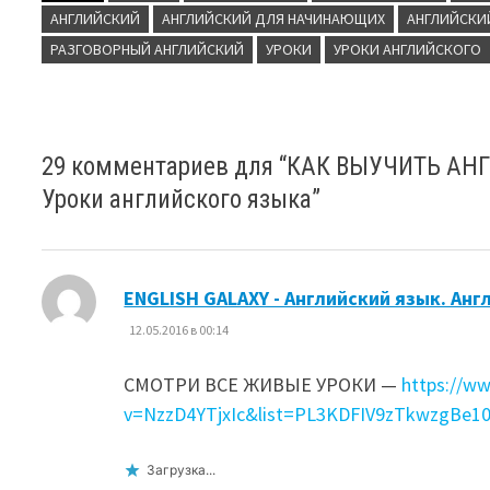
АНГЛИЙСКИЙ
АНГЛИЙСКИЙ ДЛЯ НАЧИНАЮЩИХ
АНГЛИЙСКИ
РАЗГОВОРНЫЙ АНГЛИЙСКИЙ
УРОКИ
УРОКИ АНГЛИЙСКОГО
29 комментариев для “
КАК ВЫУЧИТЬ АНГ
Уроки английского языка
”
ENGLISH GALAXY - Английский язык. Ан
12.05.2016 в 00:14
СМОТРИ ВСЕ ЖИВЫЕ УРОКИ —
https://w
v=NzzD4YTjxIc&list=PL3KDFIV9zTkwzgBe
Загрузка...