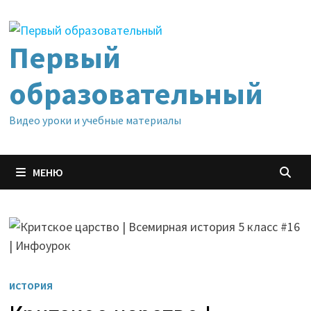
Перейти
к
содержимому
Первый
образовательный
Видео уроки и учебные материалы
МЕНЮ
ИСТОРИЯ