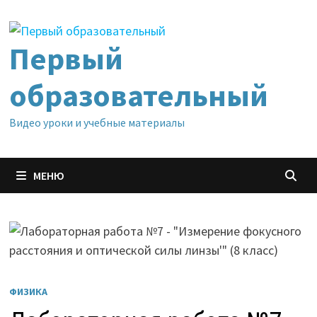
Перейти
к
содержимому
Первый
образовательный
Видео уроки и учебные материалы
МЕНЮ
ФИЗИКА