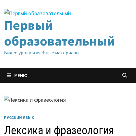
Перейти
к
содержимому
Первый
образовательный
Видео уроки и учебные материалы
МЕНЮ
РУССКИЙ ЯЗЫК
Лексика и фразеология