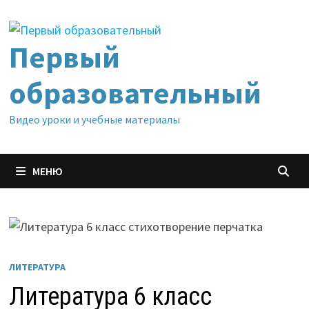
Перейти
к
содержимому
Первый
образовательный
Видео уроки и учебные материалы
МЕНЮ
ЛИТЕРАТУРА
Литература 6 класс