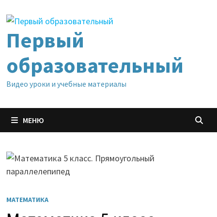
Перейти
к
содержимому
Первый
образовательный
Видео уроки и учебные материалы
МЕНЮ
МАТЕМАТИКА