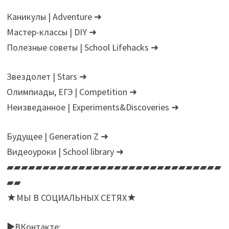
Каникулы | Adventure ➜
Мастер-классы | DIY ➜
Полезные советы | School Lifehacks ➜
Звездолет | Stars ➜
Олимпиады, ЕГЭ | Сompetition ➜
Неизведанное | Experiments&Discoveries ➜
Будущее | Generation Z ➜
Видеоуроки | School library ➜
▰▰▰▰▰▰▰▰▰▰▰▰▰▰▰▰▰▰▰▰▰▰▰▰▰▰▰▰▰▰
▰▰
★МЫ В СОЦИАЛЬНЫХ СЕТЯХ★
►ВКонтакте: