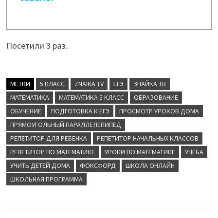
Посетили 3 раз.
МЕТКИ
5 КЛАСС
ZNAIKA TV
ЕГЭ
ЗНАЙКА ТВ
МАТЕМАТИКА
МАТЕМАТИКА 5 КЛАСС
ОБРАЗОВАНИЕ
ОБУЧЕНИЕ
ПОДГОТОВКА К ЕГЭ
ПРОСМОТР УРОКОВ ДОМА
ПРЯМОУГОЛЬНЫЙ ПАРАЛЛЕЛЕПИПЕД
РЕПЕТИТОР ДЛЯ РЕБЕНКА
РЕПЕТИТОР НАЧАЛЬНЫХ КЛАССОВ
РЕПЕТИТОР ПО МАТЕМАТИКЕ
УРОКИ ПО МАТЕМАТИКЕ
УЧЕБА
УЧИТЬ ДЕТЕЙ ДОМА
ФОКСФОРД
ШКОЛА ОНЛАЙН
ШКОЛЬНАЯ ПРОГРАММА