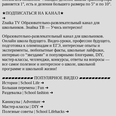
равняется 1°, есть и деления большего размера по 5° и по 10°.
★ПОДПИСАТЬСЯ НА КАНАЛ★
➜
Znaika TV Образовательно-развлекательный канал для
школьников. Знайка ТВ — Учись интересно!
Образовательно-развлекательный канал для школьников.
Онлайн школа будущего. Видео-уроки, профессии будущего,
подготовка к олимпиадам и ЕГЭ, интересные опыты и
эксперименты, любопытные факты, школьные лайфхаки,
интервью со “звездами” и популярными блогерами, DIY,
мастер-классы, челленджи, конкурсы, ответы на вопросы —
все самое полезное и интересное о школе, школьной
программе и школьной жизни!
▰▰▰▰▰▰▰▰▰▰ ПОПУЛЯРНОЕ ВИДЕО ▰▰▰▰▰▰▰▰▰▰
Истории | School Life ➜
Большая перемена | Fun ➜
Раздевалка | School fashion ➜
Каникулы | Adventure ➜
Мастер-классы | DIY ➜
Полезные советы | School Lifehacks ➜