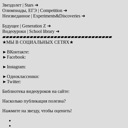
Звездолет | Stars ➜
Олимпиады, ЕГЭ | Сompetition ➜
Неизведанное | Experiments&Discoveries ➜
Будущее | Generation Z ➜
Видеоуроки | School library ➜
▰▰▰▰▰▰▰▰▰▰▰▰▰▰▰▰▰▰▰▰▰▰▰▰▰▰▰▰▰▰▰▰
★МЫ В СОЦИАЛЬНЫХ СЕТЯХ★
►ВКонтакте:
►Facebook:
►Instagram:
►Одноклассники:
►Twitter:
Библиотека видеоуроков на сайте:
Насколько публикация полезна?
Нажмите на звезду, чтобы оценить!