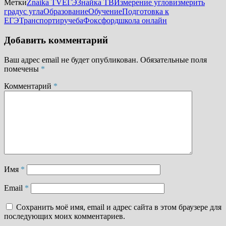
Метки
Znaika TV
ЕГЭ
Знайка ТВ
Измерение углов
измерить
градус угла
Образование
Обучение
Подготовка к
ЕГЭ
Транспортир
учеба
Фоксфорд
школа онлайн
Добавить комментарий
Ваш адрес email не будет опубликован.
Обязательные поля
помечены
*
Комментарий
*
Имя
*
Email
*
Сохранить моё имя, email и адрес сайта в этом браузере для
последующих моих комментариев.