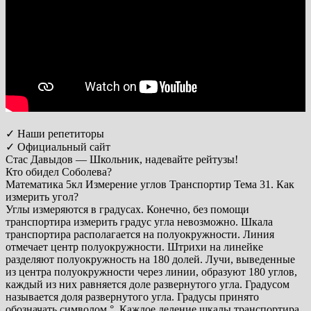
✓ Наши репетиторы
✓ Официальный сайт
Стас Давыдов — Школьник, надевайте рейтузы!
Кто обидел Соболева?
Математика 5кл Измерение углов Транспортир Тема 31. Как
измерить угол?
Углы измеряются в градусах. Конечно, без помощи
транспортира измерить градус угла невозможно. Шкала
транспортира располагается на полуокружности. Линия
отмечает центр полуокружности. Штрихи на линейке
разделяют полуокружность на 180 долей. Лучи, выведенные
из центра полуокружности через линии, образуют 180 углов,
каждый из них равняется доле развернутого угла. Градусом
называется доля развернутого угла. Градусы принято
обозначать символом °. Каждое деление шкалы транспортира