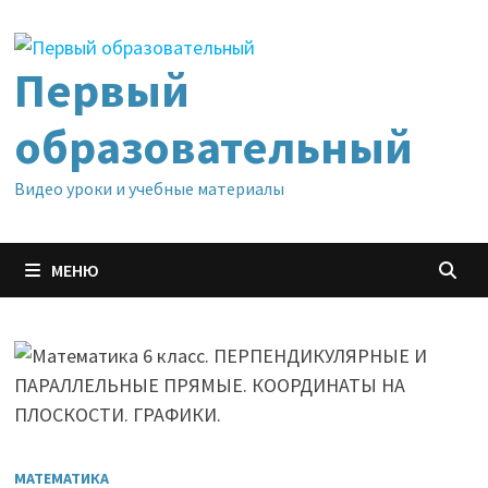
Перейти
к
содержимому
Первый
образовательный
Видео уроки и учебные материалы
МЕНЮ
МАТЕМАТИКА