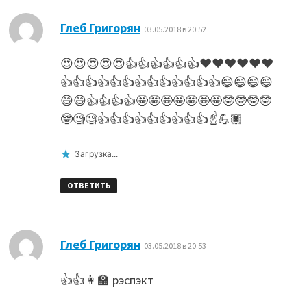
:
Глеб Григорян
03.05.2018 в 20:52
😍😍😍😍😍👍👍👍👍👍👍❤️❤️❤️❤️❤️❤️
👍👍👍👍👍👍👍👍👍👍👍👍👍😄😄😄😄
😄😄👍👍👍👍🤩🤩🤩🤩🤩🤩🤩🤓🤓🤓🤓
🤓🧐🧐👍👍👍👍👍👍👍👍👍☝️💪🏿
Загрузка...
ОТВЕТИТЬ
:
Глеб Григорян
03.05.2018 в 20:53
👍👍👩‍🏫 рэспэкт