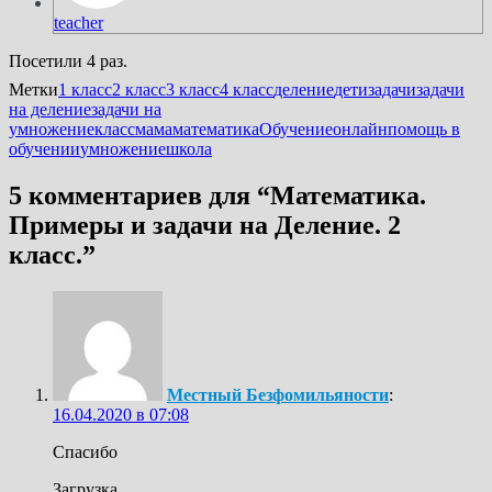
teacher
Посетили 4 раз.
Метки
1 класс
2 класс
3 класс
4 класс
деление
дети
задачи
задачи
на деление
задачи на
умножение
класс
мама
математика
Обучение
онлайн
помощь в
обучении
умножение
школа
5 комментариев для “
Математика.
Примеры и задачи на Деление. 2
класс.
”
Местный Безфомильяности
:
16.04.2020 в 07:08
Спасибо
Загрузка...