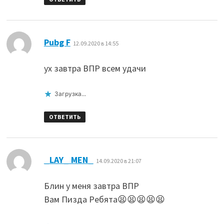
:
Pubg F
12.09.2020 в 14:55
ух завтра ВПР всем удачи
Загрузка...
ОТВЕТИТЬ
:
_LAY_ MEN_
14.09.2020 в 21:07
Блин у меня завтра ВПР
Вам Пизда Ребята😫😫😫😫😫