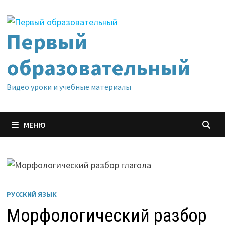
Перейти
к
содержимому
Первый
образовательный
Видео уроки и учебные материалы
МЕНЮ
РУССКИЙ ЯЗЫК
Морфологический разбор