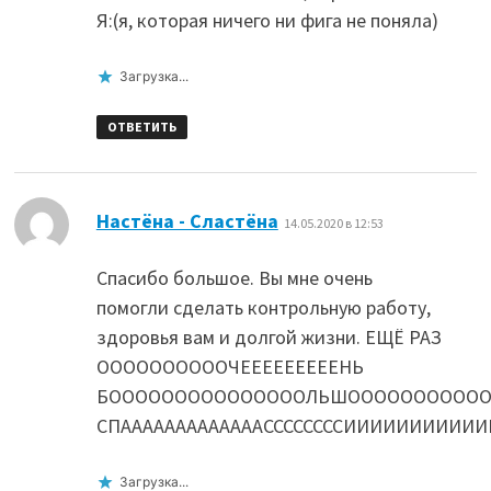
Я:(я, которая ничего ни фига не поняла)
Загрузка...
ОТВЕТИТЬ
:
Настёна - Сластёна
14.05.2020 в 12:53
Спасибо большое. Вы мне очень
помогли сделать контрольную работу,
здоровья вам и долгой жизни. ЕЩЁ РАЗ
ООООООООООЧЕЕЕЕЕЕЕЕЕНЬ
БОООООООООООООООЛЬШОООООООООООО
СПАААААААААААААССССССССИИИИИИИИИ
Загрузка...