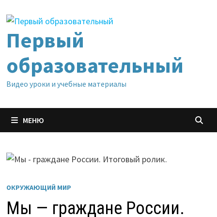
Перейти
к
содержимому
Первый
образовательный
Видео уроки и учебные материалы
МЕНЮ
ОКРУЖАЮЩИЙ МИР
Мы — граждане России.