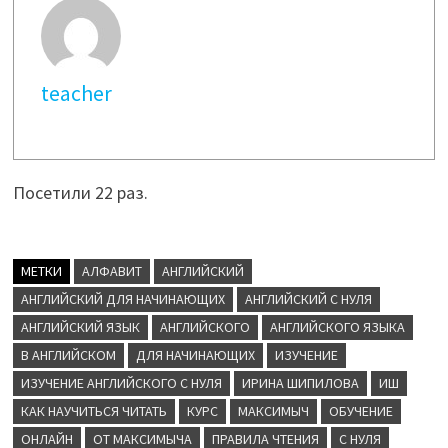
teacher
Посетили 22 раз.
МЕТКИ
АЛФАВИТ
АНГЛИЙСКИЙ
АНГЛИЙСКИЙ ДЛЯ НАЧИНАЮЩИХ
АНГЛИЙСКИЙ С НУЛЯ
АНГЛИЙСКИЙ ЯЗЫК
АНГЛИЙСКОГО
АНГЛИЙСКОГО ЯЗЫКА
В АНГЛИЙСКОМ
ДЛЯ НАЧИНАЮЩИХ
ИЗУЧЕНИЕ
ИЗУЧЕНИЕ АНГЛИЙСКОГО С НУЛЯ
ИРИНА ШИПИЛОВА
ИШ
КАК НАУЧИТЬСЯ ЧИТАТЬ
КУРС
МАКСИМЫЧ
ОБУЧЕНИЕ
ОНЛАЙН
ОТ МАКСИМЫЧА
ПРАВИЛА ЧТЕНИЯ
С НУЛЯ