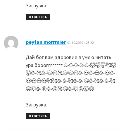
Загрузка...
ОТВЕТИТЬ
:
peytan morrmier
01.10.2020 в 23:22
Дай бог вам здоровие я умею читать
ура бооогггггггг 🥳🥳🥳🥳🥳🤯🤯🤯🥰🤯
🤯🥳🥰🥳😋😊🥰😋😋😊🥳😎🥳😎🥳😎🥳
😎😎😎😎🥰🥰🥳🥳🥰🥳🥳😘🥳🥰🥳🥳🥰
🤩🤯🥳🤨🥳🤩🥰😘🥳🤯🤩🤯🤨
Загрузка...
ОТВЕТИТЬ