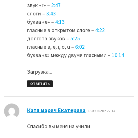
звук «r» –
2:47
слоги –
3:43
буква «е» –
4:13
гласные в открытом слоге –
4:22
долгота звуков –
5:25
гласные а, е, i, o, u –
6:02
буква «s» между двумя гласными –
10:14
Загрузка...
ОТВЕТИТЬ
:
Катя марич Екатерина
17.09.2020 в 22:14
Спасибо вы меня на учили