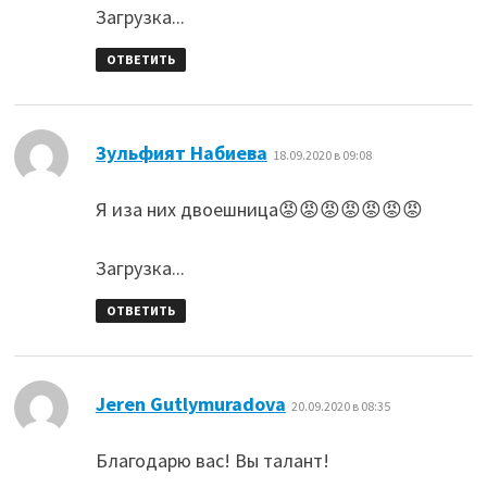
Загрузка...
ОТВЕТИТЬ
:
Зульфият Набиева
18.09.2020 в 09:08
Я иза них двоешница😡😡😡😡😡😡😡
Загрузка...
ОТВЕТИТЬ
:
Jeren Gutlymuradova
20.09.2020 в 08:35
Благодарю вас! Вы талант!