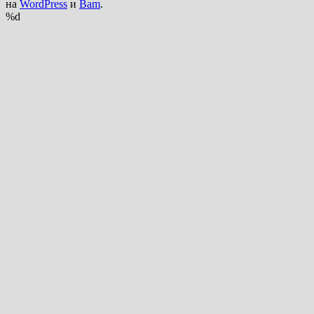
на
WordPress
и
Bam
.
%d