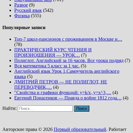
Разное
(9)
Русский язык
(542)
Физика
(555)
Популярные записи
Топ-7 школ-пансионов с проживанием в Москве и…
(78)
ПРАКТИЧЕСКИЙ КУРС ЧТЕНИЯ И
ПРОИЗНОШЕНИЯ — УРОК…
(7)
Полиглот. Английский за 16 часов. Все уроки подряд
(7)
Вся математика 5 класс за 1 час.
(5)
Английский язык Урок 1.Самоучитель английского
языка
(5)
ДМИТРИЙ ПЕТРОВ — НЕ ПОЛИГЛОТ, НЕ
ПЕРЕВОДЧИК,…
(4)
"Свойства и графики функций: y=k/x, y=x^3,…
(4)
Евгений Понасенков — Правда о войне 1812 года…
(4)
Найти:
Авторские права © 2026
Первый образовательный
. Работает