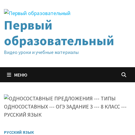
Перейти
к
содержимому
Первый
образовательный
Видео уроки и учебные материалы
МЕНЮ
РУССКИЙ ЯЗЫК