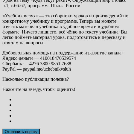
Урок на тему «Куда текут реки?», Окружающий мир 1 класс
ч.1, с.66-67, программа Школа России.
«Учебник вслух» — это сборники уроков и произведений по
конкретному учебнику и программе. Теперь вы можете
изучать материал учебника в удобное время и в удобном
формате. Ничего лишнего, всё чётко по тексту учебника. Вы
легко поймёте материал урока, подготовитесь к пересказу и
ответам на вопросы.
Добровольная помощь на поддержание и развитие канала:
Яндекс-деньги — 410018470539574
Сбербанк — 4276 3800 9851 7688
PayPal — paypal.me/uchebnikvsluh
Насколько публикация полезна?
Нажмите на звезду, чтобы оценить!
Отправить оценку