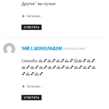
Другие ' вы лучше
Загрузка...
ОТВЕТИТЬ
:
ЧАЙ С ШОКОЛАДОМ
15.04.2021 в 18:07
Спасибо 🙏💕🙏💕🙏💕🙏💕😄🙏💕🙏💕
🙏💕🙏💕🙏💕🙏💕🙏💕🙏💕🙏💕🙏💕🙏
💕🙏💕🙏💕
Загрузка...
ОТВЕТИТЬ