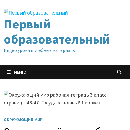
Перейти
к
содержимому
Первый
образовательный
Видео уроки и учебные материалы
МЕНЮ
ОКРУЖАЮЩИЙ МИР