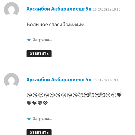
:
Хусанбой Акбаралиешг5в
16.03.2021 в 19:16
Большое спасибо🙏🙏🙏
Загрузка...
ОТВЕТИТЬ
:
Хусанбой Акбаралиешг5в
16.03.2021 в 19:16
😘😘😍😘😍😘😘😘😘🥰🥰🥰🥰🥰😙😙💝
💝💝💖💖
Загрузка...
ОТВЕТИТЬ