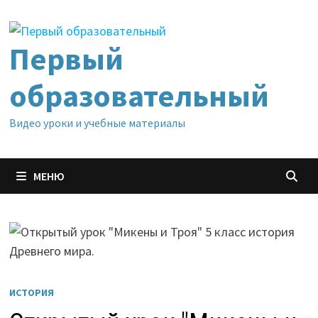
Перейти
к
содержимому
Первый
образовательный
Видео уроки и учебные материалы
МЕНЮ
ИСТОРИЯ