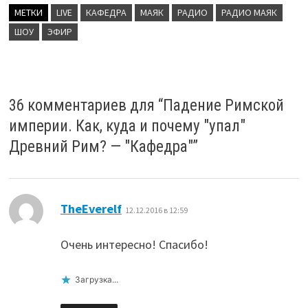
МЕТКИ
LIVE
КАФЕДРА
МАЯК
РАДИО
РАДИО МАЯК
ШОУ
ЭФИР
36 комментариев для “
Падение Римской
империи. Как, куда и почему "упал"
Древний Рим? — "Кафедра"
”
:
TheEverelf
12.12.2016 в 12:59
Очень интересно! Спасибо!
Загрузка...