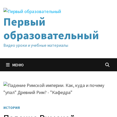
Перейти
к
содержимому
Первый
образовательный
Видео уроки и учебные материалы
МЕНЮ
ИСТОРИЯ