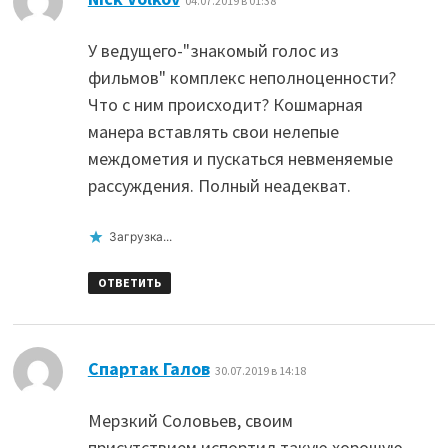
04.07.2019 в 01:38
У ведущего-"знакомый голос из
фильмов" комплекс неполноценности?
Что с ним происходит? Кошмарная
манера вставлять свои нелепые
междометия и пускаться невменяемые
рассуждения. Полный неадекват.
Загрузка...
ОТВЕТИТЬ
:
Спартак Галов
30.07.2019 в 14:18
Мерзкий Соловьев, своим
присутствием испортил такую хорошую