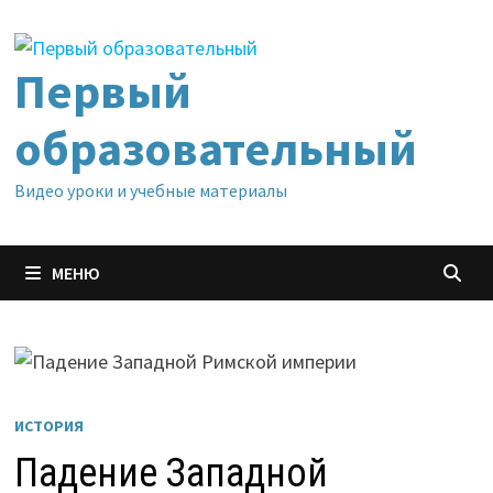
Перейти
к
содержимому
Первый
образовательный
Видео уроки и учебные материалы
МЕНЮ
ИСТОРИЯ
Падение Западной