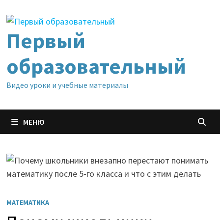
Перейти
к
содержимому
Первый
образовательный
Видео уроки и учебные материалы
МЕНЮ
МАТЕМАТИКА