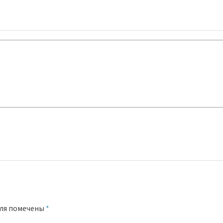
оля помечены
*