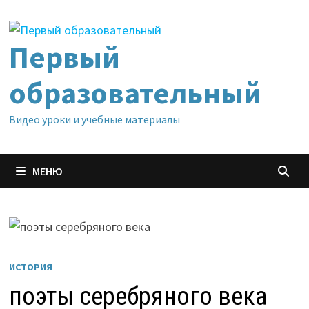
Перейти
к
содержимому
Первый
образовательный
Видео уроки и учебные материалы
МЕНЮ
ИСТОРИЯ
поэты серебряного века