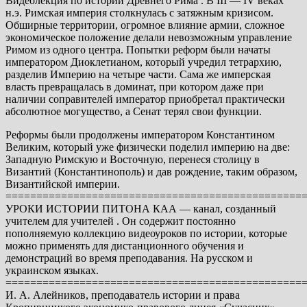
Видеолекция по истории Древнего Рима . В III — IV веках
н.э. Римская империя столкнулась с затяжным кризисом.
Обширные территории, огромное влияние армии, сложное
экономическое положение делали невозможным управление
Римом из одного центра. Попытки реформ были начаты
императором Диоклетианом, который учредил тетрархию,
разделив Империю на четыре части. Сама же имперская
власть превращалась в доминат, при котором даже при
наличии соправителей император приобретал практически
абсолютное могущество, а Сенат терял свои функции.
Реформы были продолжены императором Константином
Великим, который уже физически поделил империю на две:
Западную Римскую и Восточную, перенеся столицу в
Византий (Константинополь) и дав рождение, таким образом,
Византийской империи.
================================================
УРОКИ ИСТОРИИ ПИТОНА КАА — канал, созданный
учителем для учителей . Он содержит постоянно
пополняемую коллекцию видеоуроков по истории, которые
можно применять для дистанционного обучения и
демонстраций во время преподавания. На русском и
украинском языках.
================================================
И. А. Алейников, преподаватель истории и права