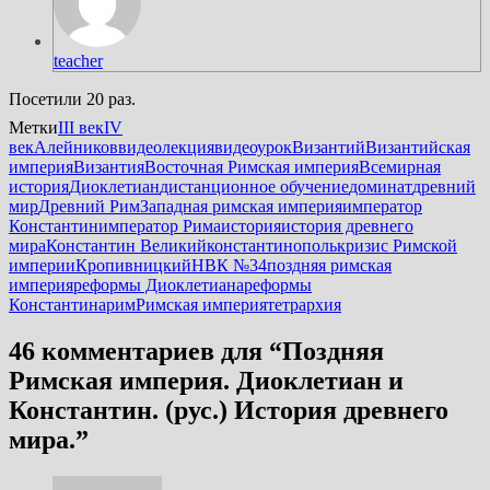
teacher
Посетили 20 раз.
Метки
III век
IV
век
Алейников
видеолекция
видеоурок
Византий
Византийская
империя
Византия
Восточная Римская империя
Всемирная
история
Диоклетиан
дистанционное обучение
доминат
древний
мир
Древний Рим
Западная римская империя
император
Константин
император Рима
история
история древнего
мира
Константин Великий
константинополь
кризис Римской
империи
Кропивницкий
НВК №34
поздняя римская
империя
реформы Диоклетиана
реформы
Константина
рим
Римская империя
тетрархия
46 комментариев для “
Поздняя
Римская империя. Диоклетиан и
Константин. (рус.) История древнего
мира.
”