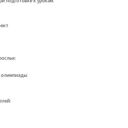
ри подготовке к урокам.
оект
рослых:
 олимпиады:
елей: