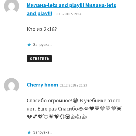
Милана-lets and play!!! Милана-lets
:
and play!!!
30.11.2018 в 19:14
Кто из 2к18?
Загрузка...
ОТВЕТИТЬ
:
Cherry boom
02.12.2018 в 21:23
Спасибо огромное!😁 В учебнике этого
нет. Еще раз Спасибо👄💋❤💙💚💛💜💓
💔💕💖💘💗💝💞💟👍👍👍
Загрузка...