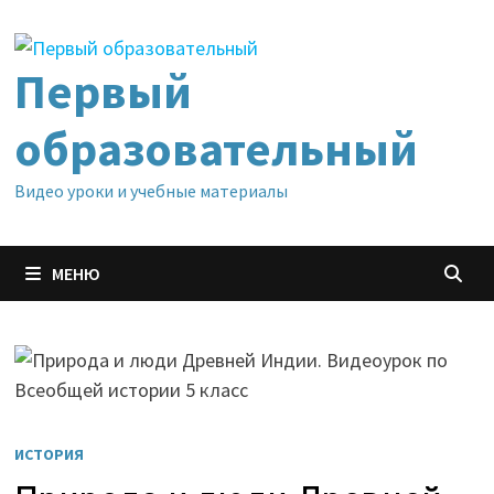
Перейти
к
содержимому
Первый
образовательный
Видео уроки и учебные материалы
МЕНЮ
ИСТОРИЯ