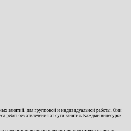
ных занятий, для групповой и индивидуальной работы. Они
а ребят без отвлечения от сути занятия. Каждый видеоурок
та и экономии времени и денег при подготовке к урокам.