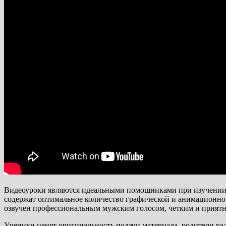
Видеоуроки являются идеальными помощниками при изучении н
содержат оптимальное количество графической и анимационной
озвучен профессиональным мужским голосом, четким и приятн
Ученики ценят оригинальность подачи материала, родители рад