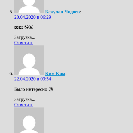
Бекулан Чодоев
:
20.04.2020 в 06:29
📖📖😘😉
Загрузка...
Ответить
Ким Ким
:
22.04.2020 в 09:54
Было интересно 😘
Загрузка...
Ответить