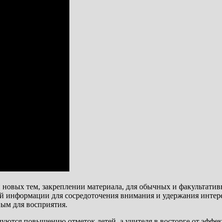
овых тем, закреплении материала, для обычных и факультатив
 информации для сосредоточения внимания и удержания интерес
ым для восприятия.
уются повышению отметок детей, а учителя в восторге от эффек