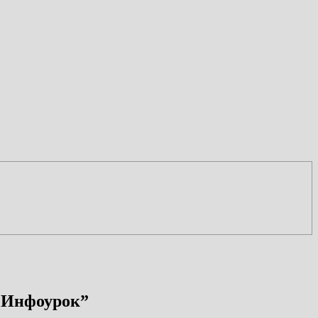
| Инфоурок
”