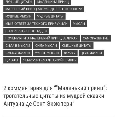
ЛУЧШИЕ ЦИТАТЫ
МАЛЕНЬКИЙ ПРИНЦ
МАЛЕНЬКИЙ ПРИНЦ АНТУАН ДЕ СЕНТ ЭКЗЮПЕРИ
МУДРЫЕ МЫСЛИ
МУДРЫЕ ЦИТАТЫ
МЫ В ОТВЕТЕ ЗА ТЕХ КОГО ПРИРУЧИЛИ
МЫСЛИ
ПОЗНАВАТЕЛЬНОЕ ВИДЕО
ПОЧЕМУ КНИГА МАЛЕНЬКИЙ ПРИНЦ ВЕЛИКАЯ
САМОРАЗВИТИЕ
СИЛА В МЫСЛИ
СИЛА МЫСЛИ
СМЕШНЫЕ ЦИТАТЫ
СМЫСЛ ЖИЗНИ
УМНЫЕ МЫСЛИ
ФРАЗЫ
ЦЕЛЬ ЖИЗНИ
ЦИТАТЫ
ЧЕМУ УЧИТ «МАЛЕНЬКИЙ ПРИНЦ»
2 комментария для “
"Маленький принц":
трогательные цитаты из мудрой сказки
Антуана де Сент-Экзюпери
”