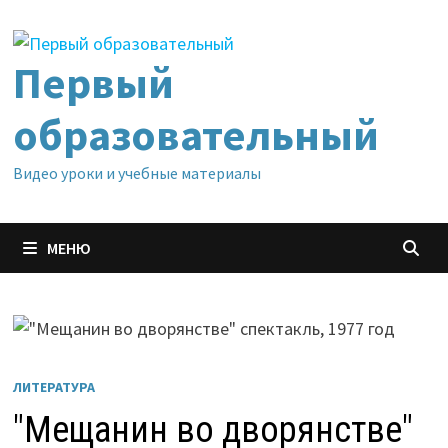
Перейти
к
содержимому
Первый
образовательный
Видео уроки и учебные материалы
МЕНЮ
ЛИТЕРАТУРА
"Мещанин во дворянстве"