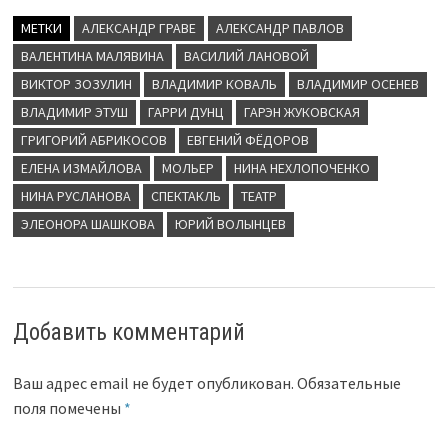
МЕТКИ
АЛЕКСАНДР ГРАВЕ
АЛЕКСАНДР ПАВЛОВ
ВАЛЕНТИНА МАЛЯВИНА
ВАСИЛИЙ ЛАНОВОЙ
ВИКТОР ЗОЗУЛИН
ВЛАДИМИР КОВАЛЬ
ВЛАДИМИР ОСЕНЕВ
ВЛАДИМИР ЭТУШ
ГАРРИ ДУНЦ
ГАРЭН ЖУКОВСКАЯ
ГРИГОРИЙ АБРИКОСОВ
ЕВГЕНИЙ ФЁДОРОВ
ЕЛЕНА ИЗМАЙЛОВА
МОЛЬЕР
НИНА НЕХЛОПОЧЕНКО
НИНА РУСЛАНОВА
СПЕКТАКЛЬ
ТЕАТР
ЭЛЕОНОРА ШАШКОВА
ЮРИЙ ВОЛЫНЦЕВ
Добавить комментарий
Ваш адрес email не будет опубликован.
Обязательные
поля помечены
*