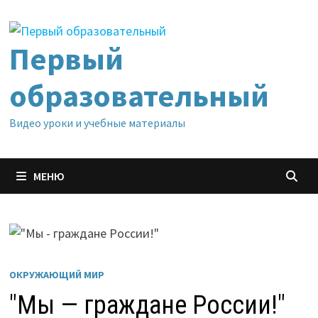
Перейти
к
содержимому
Первый
образовательный
Видео уроки и учебные материалы
МЕНЮ
ОКРУЖАЮЩИЙ МИР
"Мы — граждане России!"