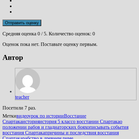
Отправить оценку
Средняя оценка
0
/ 5. Количество оценок:
0
Оценок пока нет. Поставьте оценку первым.
Автор
teacher
Посетили 7 раз.
Метки
видеоурок по истории
Восстание
Спартака
история
история 5 класс
о восстании Спартака
о
положении рабов и гладиаторских боях
описывать события
восстания Спартака
причины и последствия восстания
Спартака
рабство в древнем риме