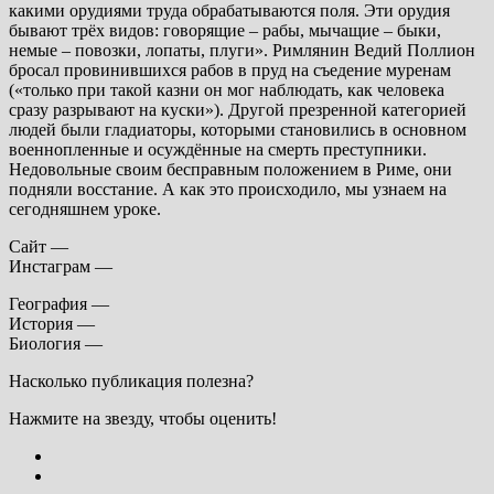
какими орудиями труда обрабатываются поля. Эти орудия
бывают трёх видов: говорящие – рабы, мычащие – быки,
немые – повозки, лопаты, плуги». Римлянин Ведий Поллион
бросал провинившихся рабов в пруд на съедение муренам
(«только при такой казни он мог наблюдать, как человека
сразу разрывают на куски»). Другой презренной категорией
людей были гладиаторы, которыми становились в основном
военнопленные и осуждённые на смерть преступники.
Недовольные своим бесправным положением в Риме, они
подняли восстание. А как это происходило, мы узнаем на
сегодняшнем уроке.
Сайт —
Инстаграм —
География —
История —
Биология —
Насколько публикация полезна?
Нажмите на звезду, чтобы оценить!