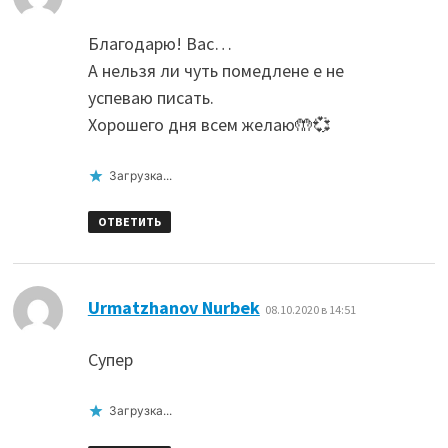
Благодарю! Вас…
А нельзя ли чуть помедлене е не
успеваю писать.
Хорошего дня всем желаю🤲💞
Загрузка...
ОТВЕТИТЬ
:
Urmatzhanov Nurbek
08.10.2020 в 14:51
Супер
Загрузка...