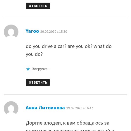
ОТВЕТИТЬ
:
Yaroo
29.09.2020 в 15:30
do you drive a car? are you ok? what do
you do?
Загрузка...
ОТВЕТИТЬ
:
Анна Литвинова
29.09.2020 в 16:47
Доргие злодеи, к вам обращаюсь за
одим месяц просмотра этих занятий я