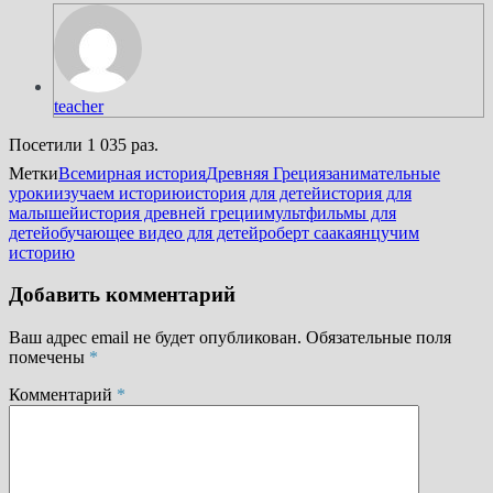
teacher
Посетили 1 035 раз.
Метки
Всемирная история
Древняя Греция
занимательные
уроки
изучаем историю
история для детей
история для
малышей
история древней греции
мультфильмы для
детей
обучающее видео для детей
роберт саакаянц
учим
историю
Добавить комментарий
Ваш адрес email не будет опубликован.
Обязательные поля
помечены
*
Комментарий
*