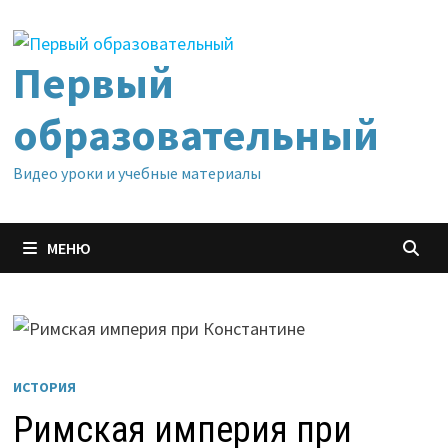
Перейти
к
содержимому
Первый
образовательный
Видео уроки и учебные материалы
МЕНЮ
ИСТОРИЯ
Римская империя при