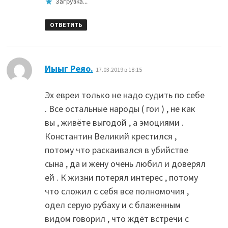
Загрузка...
ОТВЕТИТЬ
:
Иыыг Реяо.
17.03.2019 в 18:15
Эх евреи только не надо судить по себе
. Все остальные народы ( гои ) , не как
вы , живёте выгодой , а эмоциями .
Константин Великий крестился ,
потому что раскаивался в убийстве
сына , да и жену очень любил и доверял
ей . К жизни потерял интерес , потому
что сложил с себя все полномочия ,
одел серую рубаху и с блаженным
видом говорил , что ждёт встречи с