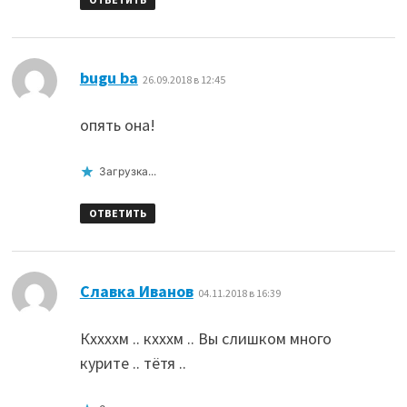
:
bugu ba
26.09.2018 в 12:45
опять она!
Загрузка...
ОТВЕТИТЬ
:
Славка Иванов
04.11.2018 в 16:39
Кххххм .. кхххм .. Вы слишком много
курите .. тётя ..