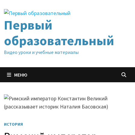
Перейти
к
содержимому
Первый
образовательный
Видео уроки и учебные материалы
МЕНЮ
ИСТОРИЯ