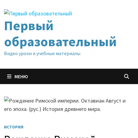
Перейти
к
содержимому
Первый
образовательный
Видео уроки и учебные материалы
МЕНЮ
ИСТОРИЯ