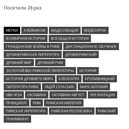
Посетили 28 раз.
МЕТКИ
АЛЕЙНИКОВ
ВИДЕОЛЕКЦИЯ
ВИДЕОУРОК
ВСЕМИРНАЯ ИСТОРИЯ
ВСЕОБЩАЯ ИСТОРИЯ
ГРАЖДАНСКИЕ ВОЙНЫ В РИМЕ
ДИСТАНЦИОННОЕ ОБУЧЕНИЕ
ДРЕВНЕРИМСКАЯ ЛИТЕРАТУРА
ДРЕВНЕРИМСКИЙ
ДРЕВНИЙ МИР
ДРЕВНИЙ РИМ
ЗОЛОТОЙ ВЕК РИМСКОЙ ЛИТЕРАТУРЫ
ИСТОРИЯ
ИСТОРИЯ ДРЕВНЕГО МИРА
КЛЕОПАТРА
КРОПИВНИЦКИЙ
ЛИТЕРАТУРА РИМА
ЛІЦЕЙ СУЧАСНИК
МАРК АНТОНИЙ
НВК №34
ОКТАВИАН
ОКТАВИАН АВГУСТ
ПРЕЗЕНТАЦИЯ
ПРИНЦИПАТ
РИМ
РИМСКАЯ ИМПЕРИЯ
РИМСКАЯ ЛИТЕРАТУРА
РИМСКАЯ РЕСПУБЛИКА
РИМСКИЙ
ТРИУМВИРАТ