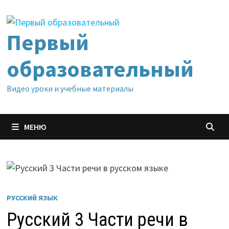
Перейти
к
содержимому
Первый
образовательный
Видео уроки и учебные материалы
МЕНЮ
РУССКИЙ ЯЗЫК
Русский 3 Части речи в