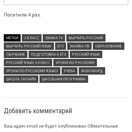
Посетили 4 раз.
МЕТКИ
3 КЛАСС
ZNAIKA TV
ВЫУЧИТЬ РУССКИЙ
ВЫУЧИТЬ РУССКИЙ ЯЗЫК
ЕГЭ
ЗНАЙКА ТВ
ОБРАЗОВАНИЕ
ОБУЧЕНИЕ
ПОДГОТОВКА К ЕГЭ
РУССКИЙ ЯЗЫК
РУССКИЙ ЯЗЫК 3 КЛАСС
УРОКИ ПО РУССКОМУ
УРОКИ ПО РУССКОМУ ЯЗЫКУ
УЧЕБА
ФОКСФОРД
ШКОЛА ОНЛАЙН
ШКОЛЬНАЯ ПРОГРАММА
Добавить комментарий
Ваш адрес email не будет опубликован.
Обязательные