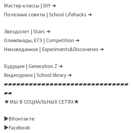
Мастер-классы | DIY ➜
Полезные советы | School Lifehacks ➜
Звездолет | Stars ➜
Олимпиады, ЕГЭ | Сompetition ➜
Неизведанное | Experiments&Discoveries ➜
Будущее | Generation Z ➜
Видеоуроки | School library ➜
▰▰▰▰▰▰▰▰▰▰▰▰▰▰▰▰▰▰▰▰▰▰▰▰▰▰▰▰▰▰
▰▰
★МЫ В СОЦИАЛЬНЫХ СЕТЯХ★
►ВКонтакте:
►Facebook: