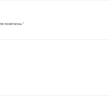
оля помечены
*