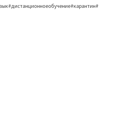
язык#дистанционноеобучение#карантин#