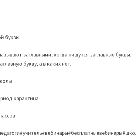
ой буквы
называют заглавными, когда пишутся заглавные буквы.
главную букву, а в каких нет.
школы
ериод карантина
лассов
педагоги#учитель#вебинары#бесплатныевебинары#шко