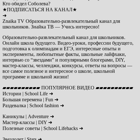
Кто обидел Соболева?
★ПОДПИСАТЬСЯ НА КАНАЛ★
➜
Znaika TV Образовательно-развлекательный канал для
школьников. Знайка ТВ — Учись интересно!
Образовательно-развлекательный канал для школьников.
Онлайн школа будущего. Видео-уроки, профессии будущего,
подготовка к олимпиадам и ЕГЭ, интересные опыты и
эксперименты, любопытные факты, школьные лайфхаки,
интервью со “звездами” и популярными блогерами, DIY,
мастер-классы, челленджи, конкурсы, ответы на вопросы —
все самое полезное и интересное о школе, школьной
программе и школьной жизни!
▰▰▰▰▰▰▰▰▰▰ ПОПУЛЯРНОЕ ВИДЕО ▰▰▰▰▰▰▰▰▰▰
Истории | School Life ➜
Большая перемена | Fun ➜
Раздевалка | School fashion ➜
Каникулы | Adventure ➜
Мастер-классы | DIY ➜
Полезные советы | School Lifehacks ➜
Звездолет | Stars ➜