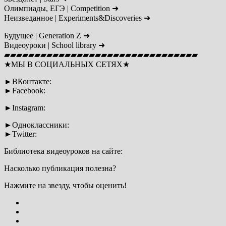
Олимпиады, ЕГЭ | Сompetition ➜
Неизведанное | Experiments&Discoveries ➜
Будущее | Generation Z ➜
Видеоуроки | School library ➜
▰▰▰▰▰▰▰▰▰▰▰▰▰▰▰▰▰▰▰▰▰▰▰▰▰▰▰▰▰▰▰▰
★МЫ В СОЦИАЛЬНЫХ СЕТЯХ★
►ВКонтакте:
►Facebook:
►Instagram:
►Одноклассники:
►Twitter:
Библиотека видеоуроков на сайте:
Насколько публикация полезна?
Нажмите на звезду, чтобы оценить!