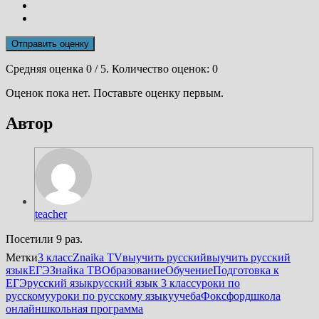
Отправить оценку
Средняя оценка
0
/ 5. Количество оценок:
0
Оценок пока нет. Поставьте оценку первым.
Автор
teacher
Посетили 9 раз.
Метки
3 класс
Znaika TV
выучить русский
выучить русский
язык
ЕГЭ
Знайка ТВ
Образование
Обучение
Подготовка к
ЕГЭ
русский язык
русский язык 3 класс
уроки по
русскому
уроки по русскому языку
учеба
Фоксфорд
школа
онлайн
школьная программа