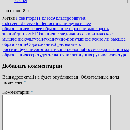
teacher
Посетили 8 раз.
Метки
1 сентября
11 класс
9 класс
goblin
vert
dider
vert_dider
vertdider
воспитание
вуз
высшее
образование
высшее образование в россии
вышка
день
знаний
диплом
ЕГЭ
знания
исследования
как
критическое
мышление
культура
наука
научно-популярное
нужно ли высшее
образование
Образование
образование в
россии
Обучение
огэ
политика
психология
Россия
секреты
система
образования
ссср
студент
сша
технологии
универ
университет
урок
Добавить комментарий
Ваш адрес email не будет опубликован.
Обязательные поля
помечены
*
Комментарий
*