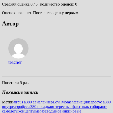
Средняя оценка
0
/ 5. Количество оценок:
0
Оценок пока нет. Поставьте оценку первым.
Автор
teacher
Посетили 5 раз.
Похожие записи
Метки
airbus a380 авиалайнер
Lovi Moment
авиация
аэробус а380
внутри
аэробус а380 посадка
интересные факты
как собирают
самолеты
концепты
мегазаводы
новинки
новые