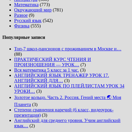
Математика
(773)
Окружающий мир
(781)
Разное
(9)
Русский язык
(542)
Физика
(555)
Популярные записи
Топ-7 школ-пансионов с проживанием в Москве и…
(88)
ПРАКТИЧЕСКИЙ КУРС ЧТЕНИЯ И
ПРОИЗНОШЕНИЯ — УРОК…
(7)
Вся математика 5 класс за 1 час.
(3)
АНГЛИЙСКИЙ ЯЗЫК ТРЕНАЖЕР УРОК 17.
АНГЛИЙСКИЙ ДЛЯ…
(3)
АНГЛИЙСКИЙ ЯЗЫК ПО ПЛЕЙЛИСТАМ УРОК 34
УРОКИ…
(3)
Золотое кольцо. Часть 2. Россия. Гений места 🌏 Моя
Планета
(3)
Степени сравнения наречий (6 класс, видеоурок-
презентация)
(3)
Английский для среднего уровня. Учим английский
язык…
(2)