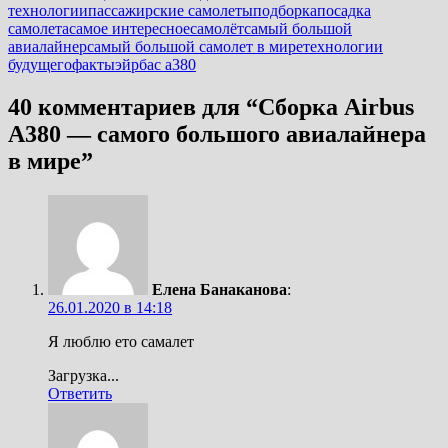
технологии
пассажирские самолеты
подборка
посадка
самолета
самое интересное
самолёт
самый большой
авиалайнер
самый большой самолет в мире
технологии
будущего
факты
эйрбас а380
40 комментариев для “
Сборка Airbus
А380 — самого большого авиалайнера
в мире
”
Елена Банаканова
:
26.01.2020 в 14:18
Я люблю ето самалет
Загрузка...
Ответить