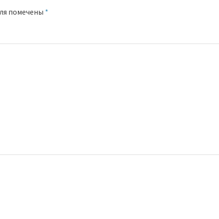
оля помечены
*