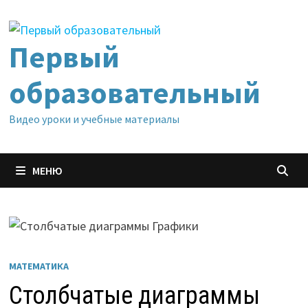
Перейти
к
содержимому
Первый
образовательный
Видео уроки и учебные материалы
МЕНЮ
МАТЕМАТИКА
Столбчатые диаграммы