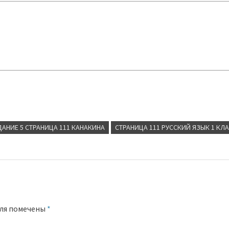
ДАНИЕ 5 СТРАНИЦА 111 КАНАКИНА
СТРАНИЦА 111 РУССКИЙ ЯЗЫК 1 КЛ
оля помечены
*