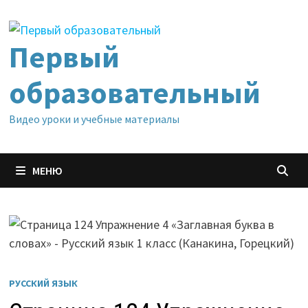
Перейти
к
содержимому
Первый
образовательный
Видео уроки и учебные материалы
МЕНЮ
РУССКИЙ ЯЗЫК