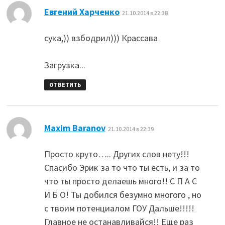
:
Евгений Харченко
21.10.2014 в 22:38
сука,)) взбодрил))) Крассава
Загрузка...
ОТВЕТИТЬ
:
Maxim Baranov
21.10.2014 в 22:39
Просто круто….. Других слов нету!!!
Спасибо Эрик за то что ты есть, и за то
что ты просто делаешь много!! С П А С
И Б О! Ты добился безумно многого , но
с твоим потенциалом ГОУ Дальше!!!!!
Главное не останавливайся!! Еще раз