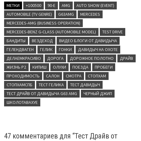
МЕТКИ
+100500
90-Е
AMG
AUTO SHOW (EVENT)
AUTOMOBILE (TV GENRE)
G63AMG
MERCEDES
MERCEDES-AMG (BUSINESS OPERATION)
MERCEDES-BENZ G-CLASS (AUTOMOBILE MODEL)
TEST DRIVE
БАНДИТЫ
ВЕЗДЕХОД
ВИДЕО БЛОГИ ОТ ДАВИДЫЧА
ГЕЛЕНДВАГЕН
ГЕЛИК
ГОНКИ
ДАВИДЫЧ НА ОХОТЕ
ДЕЛАЕМКРАСИВО
ДОРОГА
ДОРОЖНОЕ ПОЛОТНО
ДРАЙВ
ЖИЗНЬ Р2
КИПИШ
ОЛУХИ
ПОЕЗДА
ПРОБЕГИ
ПРОХОДИМОСТЬ
САЛОН
СМОТРА
СТОПХАМ
СТОПХАМСПБ
ТЕСТ ГЕЛИКА
ТЕСТ ДАВИДЫЧ
ТЕСТ ДРАЙВ ОТ ДАВИДЫЧА G63 AMG
ЧЕРНЫЙ ДЖИП
ШКОЛОТАВАХУЕ
47 комментариев для “
Тест Драйв от