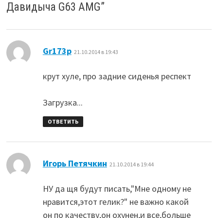
Давидыча G63 AMG
”
:
Gr173p
21.10.2014 в 19:43
крут хуле, про задние сиденья респект
Загрузка...
ОТВЕТИТЬ
:
Игорь Петячкин
21.10.2014 в 19:44
НУ да щя будут писать,"Мне одному не
нравится,этот гелик?" не важно какой
он по качеству,он охунен,и все,больше