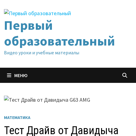
Перейти
к
содержимому
Первый
образовательный
Видео уроки и учебные материалы
МЕНЮ
МАТЕМАТИКА
Тест Драйв от Давидыча