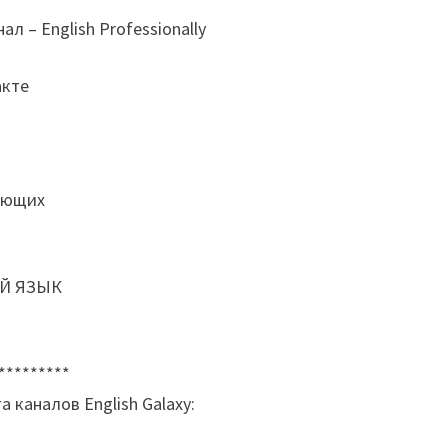
 – English Professionally
акте
нающих
ИЙ ЯЗЫК
*********
каналов English Galaxy: