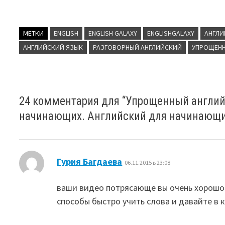
МЕТКИ
ENGLISH
ENGLISH GALAXY
ENGLISHGALAXY
АНГЛ
АНГЛИЙСКИЙ ЯЗЫК
РАЗГОВОРНЫЙ АНГЛИЙСКИЙ
УПРОЩЕНН
24 комментария для “
Упрощенный английс
начинающих. Английский для начинающ
:
Гурия Багдаева
06.11.2015 в 23:08
ваши видео потрясающе вы очень хорошо 
способы быстро учить слова и давайте в