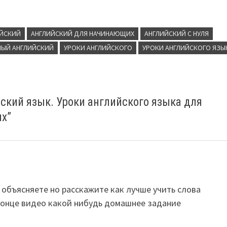
ИЙСКИЙ
АНГЛИЙСКИЙ ДЛЯ НАЧИНАЮЩИХ
АНГЛИЙСКИЙ С НУЛЯ
ЫЙ АНГЛИЙСКИЙ
УРОКИ АНГЛИЙСКОГО
УРОКИ АНГЛИЙСКОГО ЯЗЫ
кий язык. Уроки английского языка для
их
”
объясняете но расскажите как лучше учить слова
 конце видео какой нибудь домашнее задание